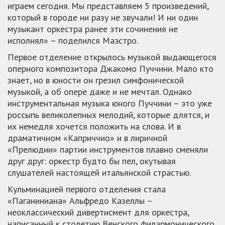
играем сегодня. Мы представляем 5 произведений,
который в городе ни разу не звучали! И ни один
музыкант оркестра ранее эти сочинения не
исполнял» – поделился Маэстро.
Первое отделение открылось музыкой выдающегося
оперного композитора Джакомо Пуччини. Мало кто
знает, но в юности он грезил симфонической
музыкой, а об опере даже и не мечтал. Однако
инструментальная музыка юного Пуччини – это уже
россыпь великолепных мелодий, которые длятся, и
их немедля хочется положить на слова. И в
драматичном «Каприччио» и в лиричной
«Прелюдии» партии инструментов плавно сменяли
друг друг: оркестр будто бы пел, окутывая
слушателей настоящей итальянской страстью.
Кульминацией первого отделения стала
«Паганиниана» Альфредо Казеллы –
неоклассический дивертисмент для оркестра,
написанный к столетию Венского филармонического