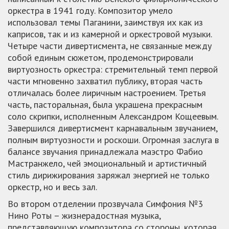
оркестра в 1941 году. Композитор умело
использовал темы Паганини, заимствуя их как из
каприсов, так и из камерной и оркестровой музыки.
Четыре части дивертисмента, не связанные между
собой единым сюжетом, продемонстрировали
виртуозность оркестра: стремительный темп первой
части мгновенно захватил публику, вторая часть
отличалась более лиричным настроением. Третья
часть, пасторальная, была украшена прекрасным
соло скрипки, исполненным Александром Кощеевым.
Завершился дивертисмент карнавальным звучанием,
полным виртуозности и роскоши. Огромная заслуга в
балансе звучания принадлежала маэстро Фабио
Мастранжело, чей эмоциональный и артистичный
стиль дирижирования заряжал энергией не только
оркестр, но и весь зал.
Во втором отделении прозвучала Симфония №3
Нино Роты – жизнерадостная музыка,
представляющую композитора со стороны, которая