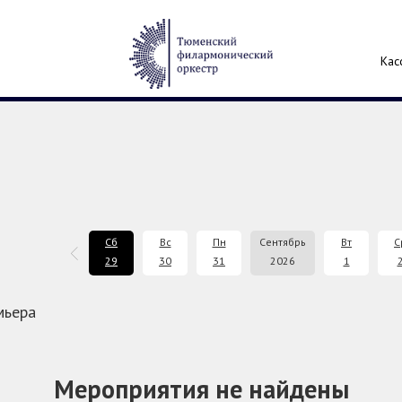
Кас
Чт
Пт
Сб
Вс
Пн
Сентябрь
Вт
С
27
28
29
30
31
2026
1
мьера
Мероприятия не найдены