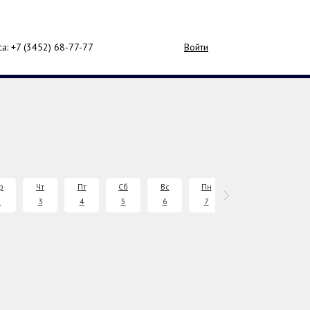
са: +7 (3452)
68-77-77
Войти
р
Чт
Пт
Сб
Вс
Пн
Вт
Ср
2
3
4
5
6
7
8
9