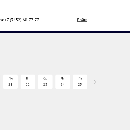
са: +7 (3452)
68-77-77
Войти
Пн
Вт
Ср
Чт
Пт
Сб
Вс
21
22
23
24
25
26
27