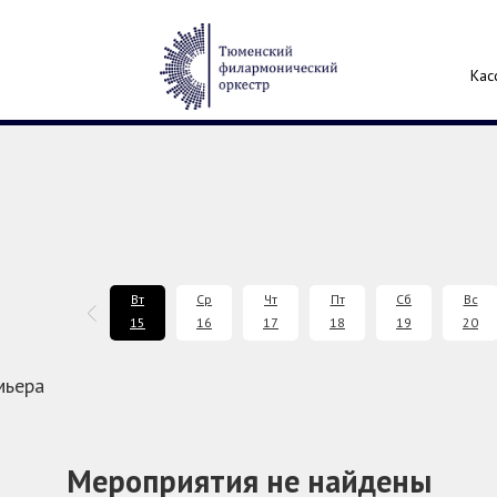
Кас
Вс
Пн
Вт
Ср
Чт
Пт
Сб
Вс
13
14
15
16
17
18
19
20
мьера
Мероприятия не найдены