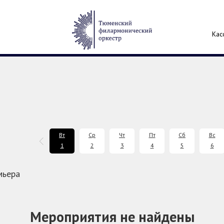
Кас
Сентябрь
Вт
Ср
Чт
Пт
Сб
Вс
2026
1
2
3
4
5
6
мьера
Мероприятия не найдены