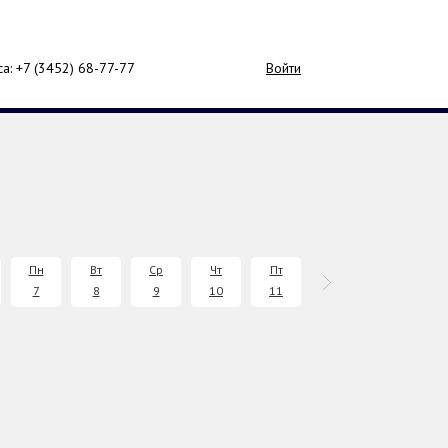
са: +7 (3452)
68-77-77
Войти
Пн
Вт
Ср
Чт
Пт
Сб
Вс
7
8
9
10
11
12
13