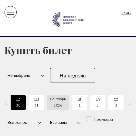
Войти
Купить билет
На неделю
б
Вс
Пн
Сентябрь
Вт
Ср
Чт
П
9
30
31
2026
1
2
3
4
Премьера