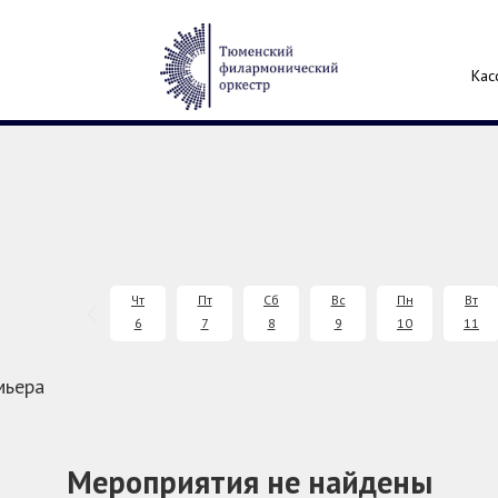
Кас
Чт
Пт
Сб
Вс
Пн
Вт
6
7
8
9
10
11
мьера
Мероприятия не найдены