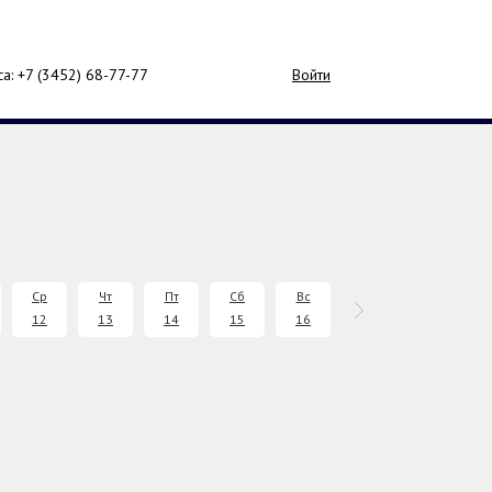
са: +7 (3452)
68-77-77
Войти
Ср
Чт
Пт
Сб
Вс
Пн
Вт
12
13
14
15
16
17
18