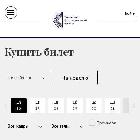
Войти
Купить билет
На неделю
т
Ср
Чт
Пт
Сб
Вс
Пн
Сентяб
5
26
27
28
29
30
31
2026
Премьера