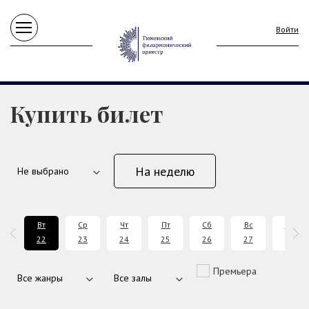
Войти
Купить билет
На неделю
н
Вт
Ср
Чт
Пт
Сб
Вс
Пн
1
22
23
24
25
26
27
28
Премьера