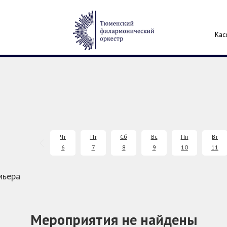
Кас
Чт
Пт
Сб
Вс
Пн
Вт
6
7
8
9
10
11
мьера
Мероприятия не найдены