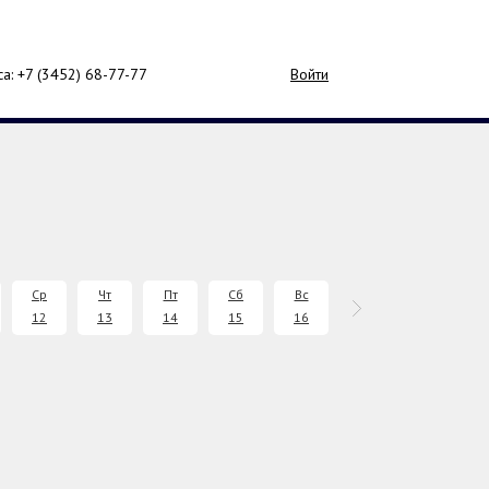
са: +7 (3452)
68-77-77
Войти
Ср
Чт
Пт
Сб
Вс
Пн
Вт
12
13
14
15
16
17
18