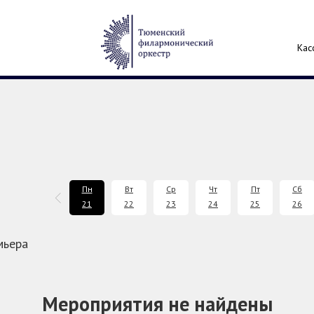
Кас
Сб
Вс
Пн
Вт
Ср
Чт
Пт
Сб
19
20
21
22
23
24
25
26
мьера
Мероприятия не найдены