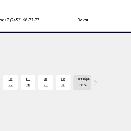
са: +7 (3452)
68-77-77
Войти
Вс
Пн
Вт
Ср
Октябрь
Чт
Пт
27
28
29
30
2026
1
2