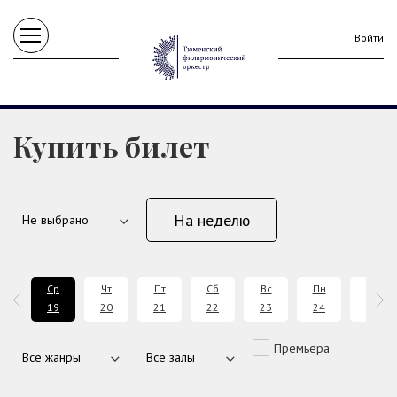
Войти
Купить билет
На неделю
т
Ср
Чт
Пт
Сб
Вс
Пн
Вт
8
19
20
21
22
23
24
25
Премьера