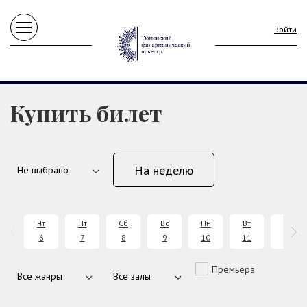
Войти
Купить билет
На неделю
Чт
Пт
Сб
Вс
Пн
Вт
Ср
6
7
8
9
10
11
12
Премьера