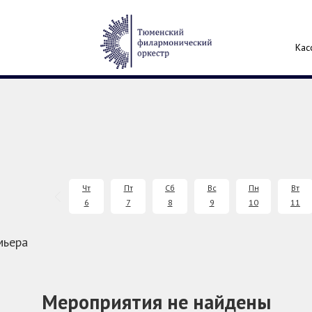
Кас
Чт
Пт
Сб
Вс
Пн
Вт
6
7
8
9
10
11
мьера
Мероприятия не найдены