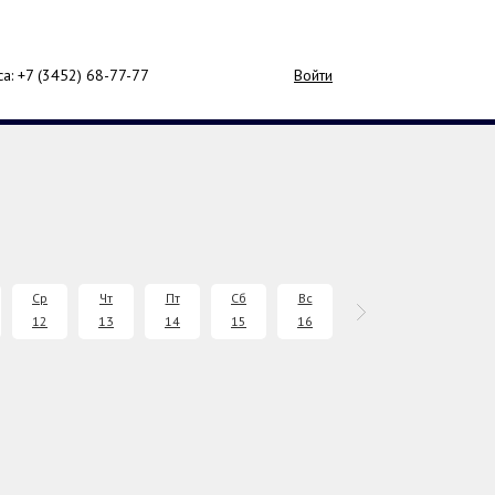
са: +7 (3452)
68-77-77
Войти
Ср
Чт
Пт
Сб
Вс
Пн
Вт
12
13
14
15
16
17
18