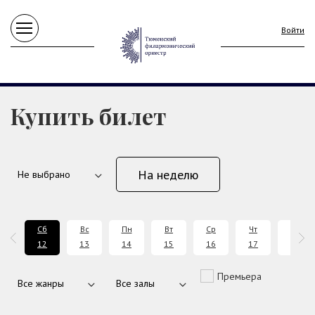
Войти
Купить билет
На неделю
т
Сб
Вс
Пн
Вт
Ср
Чт
Пт
1
12
13
14
15
16
17
18
Премьера