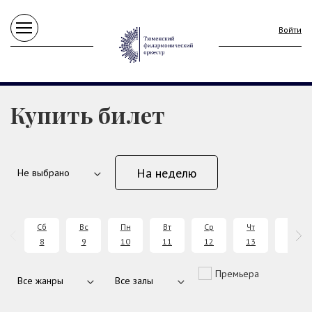
Войти
Купить билет
На неделю
Сб
Вс
Пн
Вт
Ср
Чт
Пт
8
9
10
11
12
13
14
Премьера