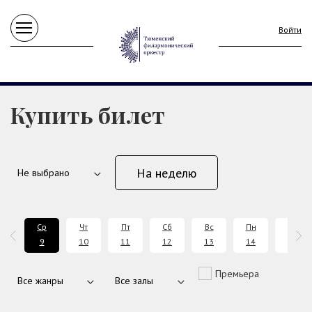
Войти
Купить билет
На неделю
т
Ср
Чт
Пт
Сб
Вс
Пн
Вт
8
9
10
11
12
13
14
15
Премьера