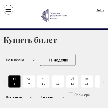
Войти
Купить билет
На неделю
н
Вт
Ср
Чт
Пт
Сб
Вс
Пн
7
8
9
10
11
12
13
14
Премьера