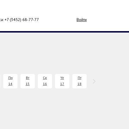
са: +7 (3452)
68-77-77
Войти
Пн
Вт
Ср
Чт
Пт
Сб
Вс
14
15
16
17
18
19
20