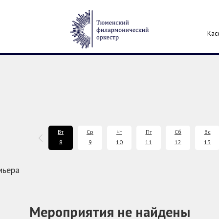
Кас
Вс
Пн
Вт
Ср
Чт
Пт
Сб
Вс
6
7
8
9
10
11
12
13
мьера
Мероприятия не найдены