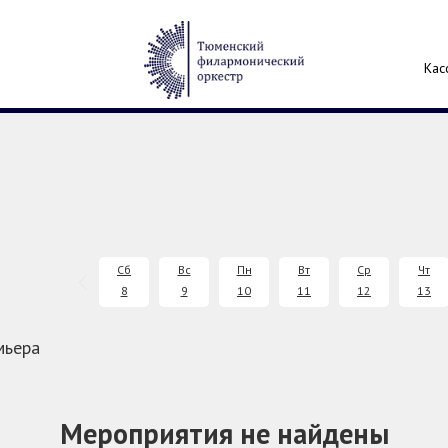
Кас
Сб
Вс
Пн
Вт
Ср
Чт
8
9
10
11
12
13
мьера
Мероприятия не найдены