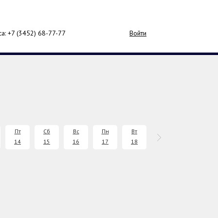
са: +7 (3452)
68-77-77
Войти
Пт
Сб
Вс
Пн
Вт
Ср
Чт
14
15
16
17
18
19
20