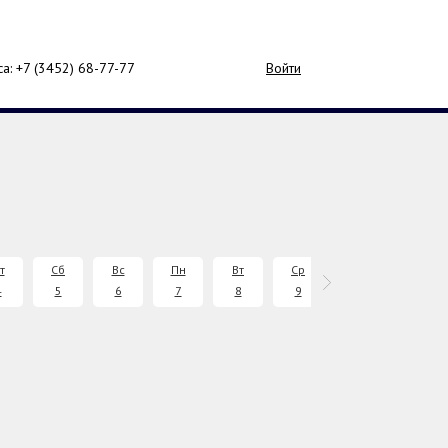
са: +7 (3452)
68-77-77
Войти
т
Сб
Вс
Пн
Вт
Ср
Чт
Пт
4
5
6
7
8
9
10
11