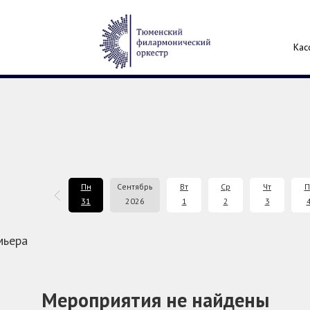
Кас
Сб
Вс
Пн
Сентябрь
Вт
Ср
Чт
П
29
30
31
2026
1
2
3
мьера
Мероприятия не найдены