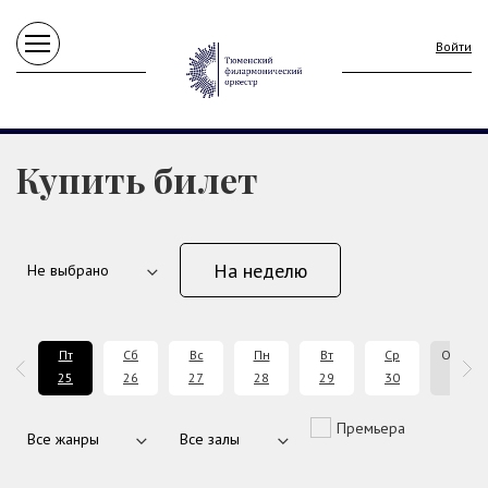
Войти
Купить билет
На неделю
т
Пт
Сб
Вс
Пн
Вт
Ср
Октябр
4
25
26
27
28
29
30
2026
Премьера