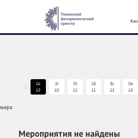
Кас
Пн
Вт
Ср
Чт
Пт
Сб
Вс
Пн
17
18
19
20
21
22
23
24
мьера
Мероприятия не найдены