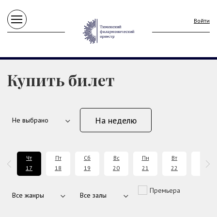
Войти
Купить билет
На неделю
р
Чт
Пт
Сб
Вс
Пн
Вт
Ср
6
17
18
19
20
21
22
23
Премьера