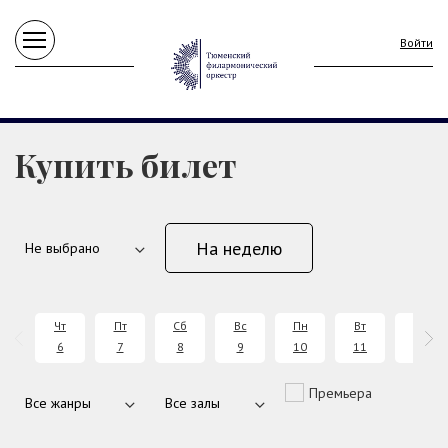
Войти
Купить билет
На неделю
Чт
Пт
Сб
Вс
Пн
Вт
Ср
6
7
8
9
10
11
12
Премьера