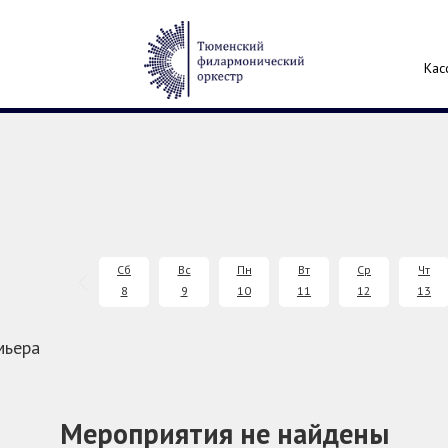
Кас
Сб
Вс
Пн
Вт
Ср
Чт
8
9
10
11
12
13
мьера
Мероприятия не найдены