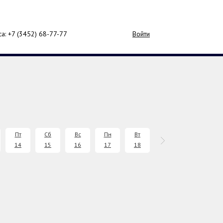
са: +7 (3452)
68-77-77
Войти
Пт
Сб
Вс
Пн
Вт
Ср
Чт
14
15
16
17
18
19
20