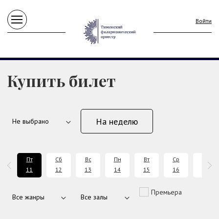
Войти
Купить билет
На неделю
т
Пт
Сб
Вс
Пн
Вт
Ср
Чт
0
11
12
13
14
15
16
17
Премьера