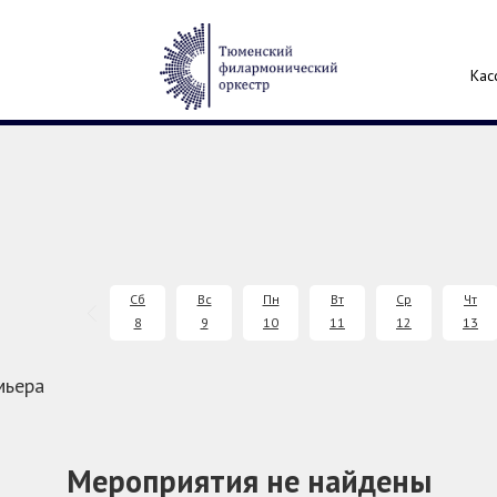
Кас
Сб
Вс
Пн
Вт
Ср
Чт
8
9
10
11
12
13
мьера
Мероприятия не найдены