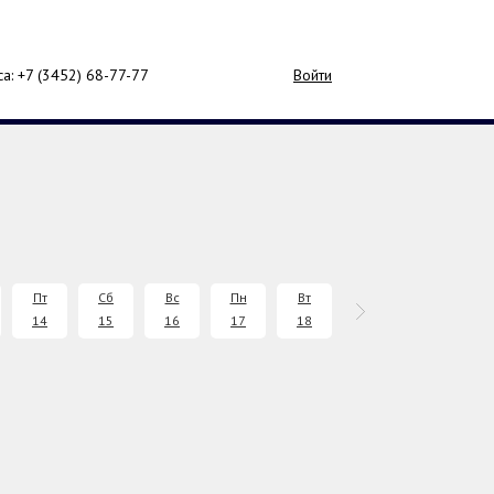
са: +7 (3452)
68-77-77
Войти
Пт
Сб
Вс
Пн
Вт
Ср
Чт
14
15
16
17
18
19
20