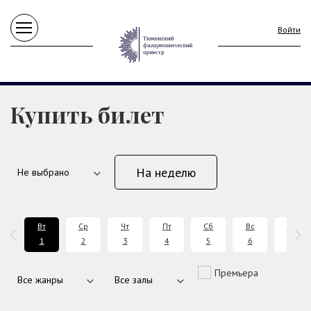
Войти
Купить билет
На неделю
брь
Вт
Ср
Чт
Пт
Сб
Вс
Пн
6
1
2
3
4
5
6
7
Премьера