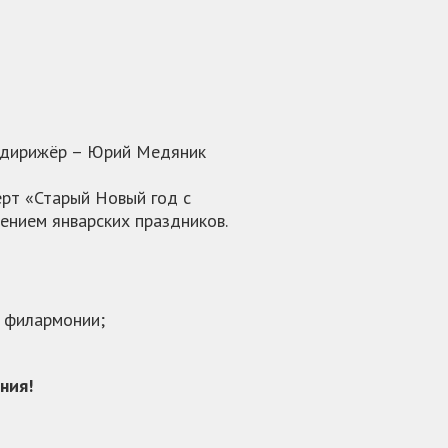
й дирижёр – Юрий Медяник
рт «Старый Новый год с
ением январских праздников.
а филармонии;
ния!