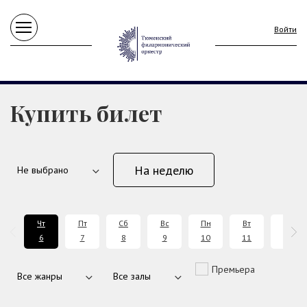
Войти
Купить билет
На неделю
Чт
Пт
Сб
Вс
Пн
Вт
Ср
6
7
8
9
10
11
12
Премьера